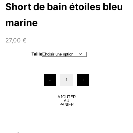
Short de bain étoiles bleu
marine
27,00
€
Taille
quantité
-
+
de
Short
de
bain
AJOUTER
AU
étoiles
PANIER
bleu
marine