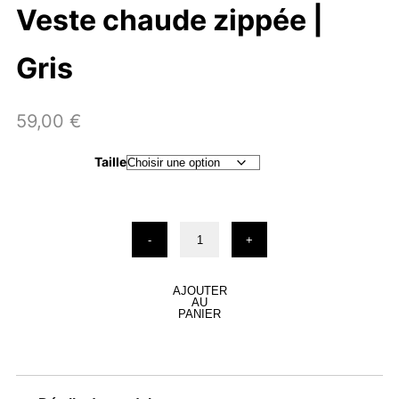
Veste chaude zippée |
Gris
59,00
€
Taille
quantité
-
+
de
Veste
chaude
zippée
AJOUTER
AU
|
PANIER
Gris