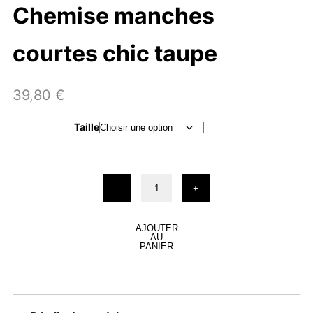
Chemise manches
courtes chic taupe
39,80
€
Taille
quantité
-
+
de
Chemise
manches
courtes
AJOUTER
AU
chic
PANIER
taupe